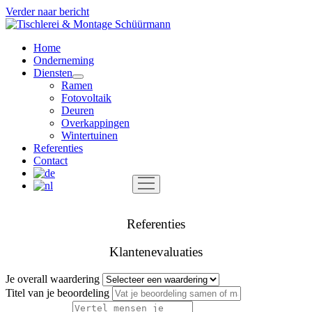
Verder naar bericht
Tischlerei
&
Home
Montage
Onderneming
Schüürmann
Diensten
open
Ramen
menu
Fotovoltaik
Deuren
Overkappingen
Wintertuinen
Referenties
Contact
open
menu
Referenties
Klantenevaluaties
Je overall waardering
Titel van je beoordeling