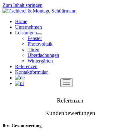
Zum Inhalt springen
Tischlerei
&
Home
Montage
Unternehmen
Schüürmann
Leistungen
Menü
Fenster
öffnen
Photovoltaik
Türen
Überdachungen
Wintergärten
Referenzen
Kontaktformular
Menü
öffnen
Referenzen
Kundenbewertungen
Ihre Gesamtwertung