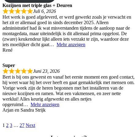
Kozijnen met triple glas + Deuren
Juli 6, 2026
Het werk is goed afgeleverd, er werd gewerkt zoals je verwacht en
het zit er allemaal goed in sinds december 2025. Alleen
administratief had ik wat misverstanden tijdens de aanloop naar de
montagedata, maar uiteindelijk is dit allemaal prima opgelost. De
(zware) keukendeur lijkt alleen iets verzakt te zijn, waardoor deze
iets moeilijker dicht gaat
Mehr anzeigen
René
Super
Juni 23, 2026
Bert is bij ons geweest en vanaf het eerste moment een goed contact,
hij weet waar hij het over heeft en gaat gemakkelijk met mensen om.
Vorige week zijn de heren begonnen met het installeren van de
nieuwe kozijnen en ramen. Wat een vakmensen, en zeer nette
werklui! Alles keurig afgewerkt en alles netjes
opgeruimd
Mehr anzeigen
Arjan en Sandra Strijk
Navigation
Seite
Seite
Seite
Seite
1
2
3
…
27
Next
für