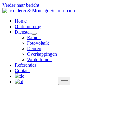
Verder naar bericht
Tischlerei
&
Home
Montage
Onderneming
Schüürmann
Diensten
open
Ramen
menu
Fotovoltaik
Deuren
Overkappingen
Wintertuinen
Referenties
Contact
open
menu