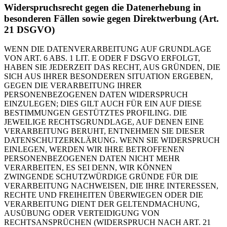
Widerspruchsrecht gegen die Datenerhebung in
besonderen Fällen sowie gegen Direktwerbung (Art.
21 DSGVO)
WENN DIE DATENVERARBEITUNG AUF GRUNDLAGE
VON ART. 6 ABS. 1 LIT. E ODER F DSGVO ERFOLGT,
HABEN SIE JEDERZEIT DAS RECHT, AUS GRÜNDEN, DIE
SICH AUS IHRER BESONDEREN SITUATION ERGEBEN,
GEGEN DIE VERARBEITUNG IHRER
PERSONENBEZOGENEN DATEN WIDERSPRUCH
EINZULEGEN; DIES GILT AUCH FÜR EIN AUF DIESE
BESTIMMUNGEN GESTÜTZTES PROFILING. DIE
JEWEILIGE RECHTSGRUNDLAGE, AUF DENEN EINE
VERARBEITUNG BERUHT, ENTNEHMEN SIE DIESER
DATENSCHUTZERKLÄRUNG. WENN SIE WIDERSPRUCH
EINLEGEN, WERDEN WIR IHRE BETROFFENEN
PERSONENBEZOGENEN DATEN NICHT MEHR
VERARBEITEN, ES SEI DENN, WIR KÖNNEN
ZWINGENDE SCHUTZWÜRDIGE GRÜNDE FÜR DIE
VERARBEITUNG NACHWEISEN, DIE IHRE INTERESSEN,
RECHTE UND FREIHEITEN ÜBERWIEGEN ODER DIE
VERARBEITUNG DIENT DER GELTENDMACHUNG,
AUSÜBUNG ODER VERTEIDIGUNG VON
RECHTSANSPRÜCHEN (WIDERSPRUCH NACH ART. 21