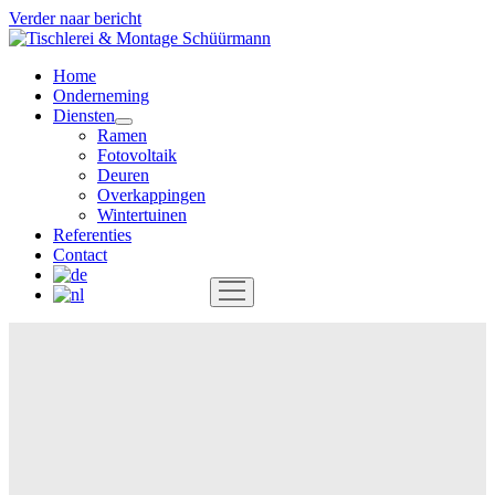
Verder naar bericht
Tischlerei
&
Home
Montage
Onderneming
Schüürmann
Diensten
open
Ramen
menu
Fotovoltaik
Deuren
Overkappingen
Wintertuinen
Referenties
Contact
open
menu