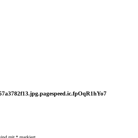
_57a3782f13.jpg.pagespeed.ic.fpOqR1hYo7
sind mit
*
markiert