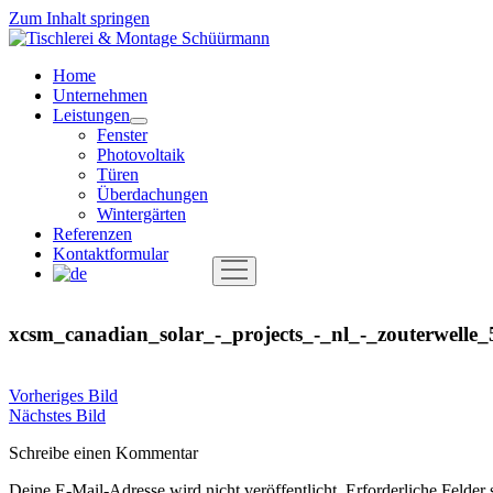
Zum Inhalt springen
Tischlerei
&
Home
Montage
Unternehmen
Schüürmann
Leistungen
Menü
Fenster
öffnen
Photovoltaik
Türen
Überdachungen
Wintergärten
Referenzen
Kontaktformular
Menü
öffnen
xcsm_canadian_solar_-_projects_-_nl_-_zouterwelle
Vorheriges Bild
Nächstes Bild
Schreibe einen Kommentar
Deine E-Mail-Adresse wird nicht veröffentlicht.
Erforderliche Felder 