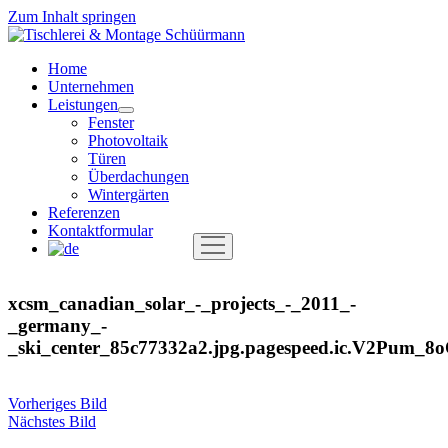
Zum Inhalt springen
Tischlerei
&
Home
Montage
Unternehmen
Schüürmann
Leistungen
Menü
Fenster
öffnen
Photovoltaik
Türen
Überdachungen
Wintergärten
Referenzen
Kontaktformular
Menü
öffnen
xcsm_canadian_solar_-_projects_-_2011_-
_germany_-
_ski_center_85c77332a2.jpg.pagespeed.ic.V2Pum_8
Vorheriges Bild
Nächstes Bild