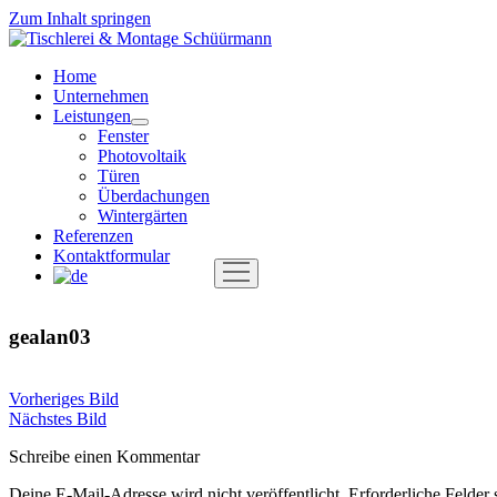
Zum Inhalt springen
Tischlerei
&
Home
Montage
Unternehmen
Schüürmann
Leistungen
Menü
Fenster
öffnen
Photovoltaik
Türen
Überdachungen
Wintergärten
Referenzen
Kontaktformular
Menü
öffnen
gealan03
Vorheriges Bild
Nächstes Bild
Schreibe einen Kommentar
Deine E-Mail-Adresse wird nicht veröffentlicht.
Erforderliche Felder 