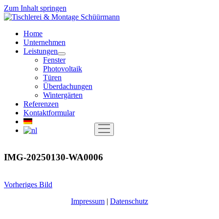
Zum Inhalt springen
Tischlerei
&
Home
Montage
Unternehmen
Schüürmann
Leistungen
Menü
Fenster
öffnen
Photovoltaik
Türen
Überdachungen
Wintergärten
Referenzen
Kontaktformular
Menü
öffnen
IMG-20250130-WA0006
Vorheriges Bild
Impressum
|
Datenschutz