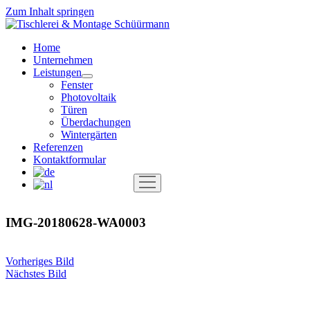
Zum Inhalt springen
Tischlerei
&
Home
Montage
Unternehmen
Schüürmann
Leistungen
Menü
Fenster
öffnen
Photovoltaik
Türen
Überdachungen
Wintergärten
Referenzen
Kontaktformular
Menü
öffnen
IMG-20180628-WA0003
Vorheriges Bild
Nächstes Bild