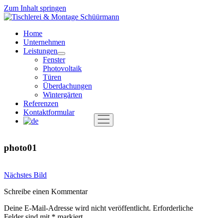
Zum Inhalt springen
Tischlerei
&
Home
Montage
Unternehmen
Schüürmann
Leistungen
Menü
Fenster
öffnen
Photovoltaik
Türen
Überdachungen
Wintergärten
Referenzen
Kontaktformular
Menü
öffnen
photo01
Nächstes Bild
Schreibe einen Kommentar
Deine E-Mail-Adresse wird nicht veröffentlicht.
Erforderliche
Felder sind mit
*
markiert