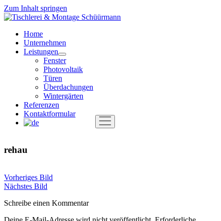
Zum Inhalt springen
Tischlerei
&
Home
Montage
Unternehmen
Schüürmann
Leistungen
Menü
Fenster
öffnen
Photovoltaik
Türen
Überdachungen
Wintergärten
Referenzen
Kontaktformular
Menü
öffnen
rehau
Vorheriges Bild
Nächstes Bild
Schreibe einen Kommentar
Deine E-Mail-Adresse wird nicht veröffentlicht.
Erforderliche