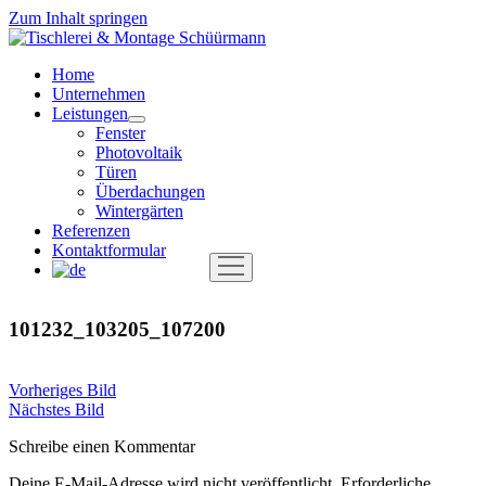
Zum Inhalt springen
Tischlerei
&
Home
Montage
Unternehmen
Schüürmann
Leistungen
Menü
Fenster
öffnen
Photovoltaik
Türen
Überdachungen
Wintergärten
Referenzen
Kontaktformular
Menü
öffnen
101232_103205_107200
Vorheriges Bild
Nächstes Bild
Schreibe einen Kommentar
Deine E-Mail-Adresse wird nicht veröffentlicht.
Erforderliche