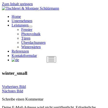
Zum Inhalt springen
Tischlerei
&
Home
Montage
Unternehmen
Schüürmann
Leistungen
Menü
Fenster
öffnen
Photovoltaik
Türen
Überdachungen
Wintergärten
Referenzen
Kontaktformular
Menü
öffnen
winter_small
Vorheriges Bild
Nächstes Bild
Schreibe einen Kommentar
Deine E-Mail-Adresse wird nicht veröffentlicht.
Erforderliche