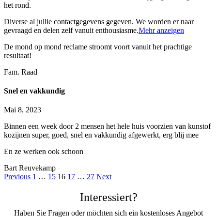
het rond.
Diverse al jullie contactgegevens gegeven. We worden er
naar
gevraagd en delen zelf vanuit enthousiasme.
Mehr anzeigen
De mond op mond reclame stroomt voort vanuit het prachtige
resultaat!
Fam. Raad
Snel en vakkundig
Mai 8, 2023
Binnen een week door 2 mensen het hele huis voorzien van kunstof
kozijnen super, goed, snel en vakkundig afgewerkt, erg blij mee
En ze werken ook schoon
Bart Reuvekamp
Navigation
Seite
Seite
Seite
Seite
Seite
Previous
1
…
15
16
17
…
27
Next
für
Interessiert?
Site
Haben Sie Fragen oder möchten sich ein kostenloses Angebot